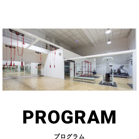
クレイトンベイホテル クラブ・スパ ベ
イ クレイトンベイホテルがご提案する新
しい形の会員制クラブスパ
TEL：0823-26-0008
TOP
FACILITIES
トップページ
施設案内
PROGRAM
PRICE
ENTRY
プログラム
料金案内
入会案内
PROGRAM
プログラム