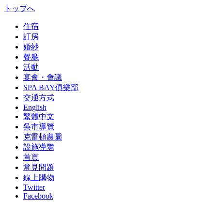
トップへ
住宿
訂房
婚紗
餐廳
活動
宴會・會議
SPA BAY俱樂部
交通方式
English
繁體中文
吳市導覽
克雷頓農園
設施導覽
首頁
常見問題
線上購物
Twitter
Facebook