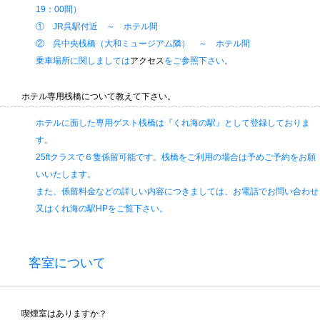
19：00間）
① JR呉駅付近 ～ ホテル間
② 呉中央桟橋（大和ミュージアム隣） ～ ホテル間
乗車場所に関しましては
アクセス
をご参照下さい。
ホテル専用桟橋について教えて下さい。
ホテルに面した専用ゲスト桟橋は『くれ海の駅』として登録しておりま
す。
25ftクラスで６隻係留可能です。桟橋をご利用の場合は予めご予約をお願
いいたします。
また、係留料金などの詳しい内容につきましては、お電話でお問い合わせ
又はくれ海の駅HPをご覧下さい。
客室について
喫煙室はありますか？