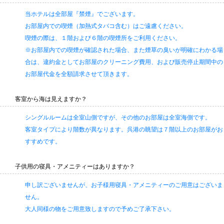
当ホテルは全部屋『禁煙』でございます。
お部屋内での喫煙（加熱式タバコ含む）はご遠慮ください。
喫煙の際は、１階および６階の喫煙所をご利用ください。
※お部屋内での喫煙が確認された場合、また煙草の臭いが明確にわかる場
合は、違約金としてお部屋のクリーニング費用、および販売停止期間中の
お部屋代金を全額請求させて頂きます。
客室から海は見えますか？
シングルルームは全室山側ですが、その他のお部屋は全室海側です。
客室タイプにより階数が異なります。呉港の眺望は７階以上のお部屋がお
すすめです。
子供用の寝具・アメニティーはありますか？
申し訳ございませんが、お子様用寝具・アメニティーのご用意はございま
せん。
大人同様の物をご用意致しますので予めご了承下さい。