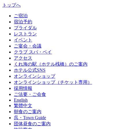
トップへ
ご宿泊
宿泊予約
ブライダル
レストラン
イベント
ご宴会・会議
クラブ スパ・ベイ
アクセス
くれ海の駅（ホテル桟橋）のご案内
ホテル公式SNS
オンラインショップ
オンラインショップ（チケット専用）
採用情報
ご法要・ご会食
English
繁體中文
朝食のご案内
呉・Town Guide
団体昼食のご案内