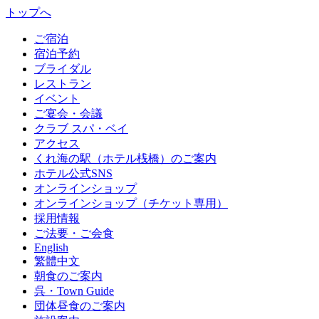
トップへ
ご宿泊
宿泊予約
ブライダル
レストラン
イベント
ご宴会・会議
クラブ スパ・ベイ
アクセス
くれ海の駅（ホテル桟橋）のご案内
ホテル公式SNS
オンラインショップ
オンラインショップ（チケット専用）
採用情報
ご法要・ご会食
English
繁體中文
朝食のご案内
呉・Town Guide
団体昼食のご案内