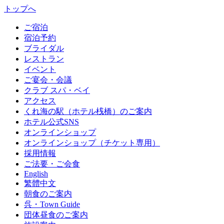
トップへ
ご宿泊
宿泊予約
ブライダル
レストラン
イベント
ご宴会・会議
クラブ スパ・ベイ
アクセス
くれ海の駅（ホテル桟橋）のご案内
ホテル公式SNS
オンラインショップ
オンラインショップ（チケット専用）
採用情報
ご法要・ご会食
English
繁體中文
朝食のご案内
呉・Town Guide
団体昼食のご案内