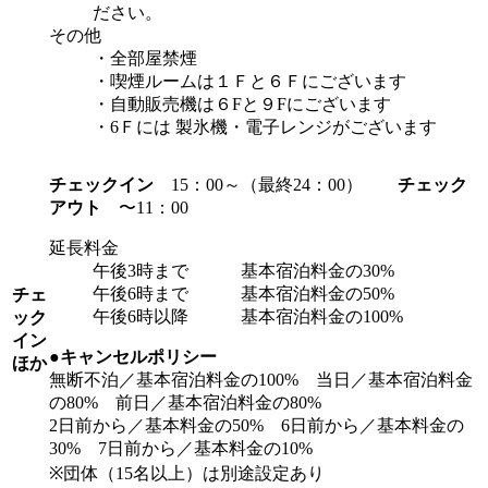
ださい。
その他
・全部屋禁煙
・喫煙ルームは１Ｆと６Ｆにございます
・自動販売機は６Fと９Fにございます
・6Ｆには 製氷機・電子レンジがございます
チェックイン
15：00～（最終24：00）
チェック
アウト
〜11：00
延長料金
午後3時まで 基本宿泊料金の30%
午後6時まで 基本宿泊料金の50%
チェ
午後6時以降 基本宿泊料金の100%
ック
イン
●キャンセルポリシー
ほか
無断不泊／基本宿泊料金の100% 当日／基本宿泊料金
の80% 前日／基本宿泊料金の80%
2日前から／基本料金の50% 6日前から／基本料金の
30% 7日前から／基本料金の10%
※団体（15名以上）は別途設定あり