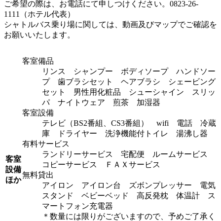
ご希望の際は、お電話にて申しつけください。0823-26-
1111（ホテル代表）
シャトルバス乗り場に関しては、動画及びマップでご確認を
お願いいたします。
客室備品
リンス シャンプー ボディソープ ハンドソー
プ 歯ブラシセット ヘアブラシ シェービング
セット 男性用化粧品 シューシャイン スリッ
パ ナイトウェア 煎茶 加湿器
客室設備
テレビ（BS2番組、CS3番組） wifi 電話 冷蔵
庫 ドライヤー 洗浄機能付トイレ 湯沸し器
有料サービス
ランドリーサービス 宅配便 ルームサービス
客室
コピーサービス ＦＡＸサービス
設備
無料貸出
ほか
アイロン アイロン台 ズボンプレッサー 電気
スタンド ベビーベッド 高反発枕 体温計 ス
マートフォン充電器
＊数量には限りがございますので、予めご了承く