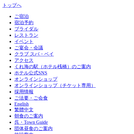
トップへ
ご宿泊
宿泊予約
ブライダル
レストラン
イベント
ご宴会・会議
クラブ スパ・ベイ
アクセス
くれ海の駅（ホテル桟橋）のご案内
ホテル公式SNS
オンラインショップ
オンラインショップ（チケット専用）
採用情報
ご法要・ご会食
English
繁體中文
朝食のご案内
呉・Town Guide
団体昼食のご案内