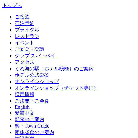
トップへ
ご宿泊
宿泊予約
ブライダル
レストラン
イベント
ご宴会・会議
クラブ スパ・ベイ
アクセス
くれ海の駅（ホテル桟橋）のご案内
ホテル公式SNS
オンラインショップ
オンラインショップ（チケット専用）
採用情報
ご法要・ご会食
English
繁體中文
朝食のご案内
呉・Town Guide
団体昼食のご案内