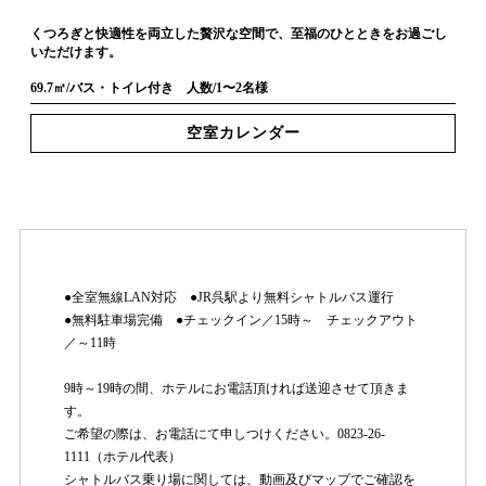
くつろぎと快適性を両立した贅沢な空間で、至福のひとときをお過ごし
いただけます。
69.7㎡/バス・トイレ付き 人数/1〜2名様
空室カレンダー
●全室無線LAN対応 ●JR呉駅より無料シャトルバス運行
●無料駐車場完備 ●チェックイン／15時～ チェックアウト
／～11時
9時～19時の間、ホテルにお電話頂ければ送迎させて頂きま
す。
ご希望の際は、お電話にて申しつけください。0823-26-
1111（ホテル代表）
シャトルバス乗り場に関しては、動画及びマップでご確認を